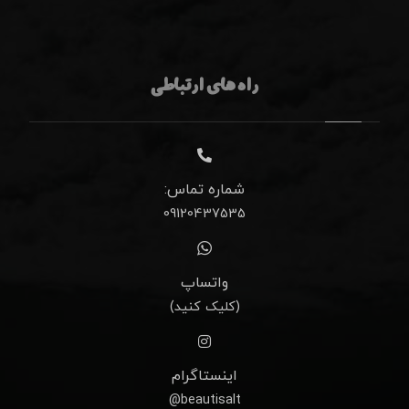
راه های ارتباطی
شماره تماس:
09120437535
واتساپ
(کلیک کنید)
اینستاگرام
beautisalt@