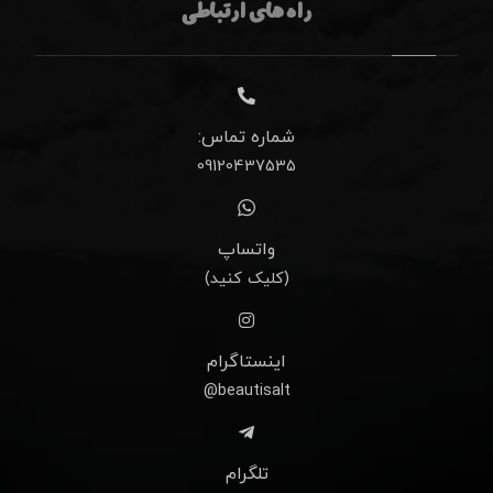
راه های ارتباطی
شماره تماس:
09120437535
واتساپ
(کلیک کنید)
اینستاگرام
beautisalt@
تلگرام