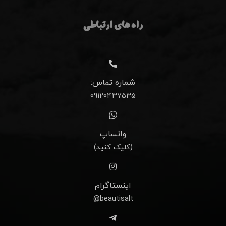
راه های ارتباطی
شماره تماس:
09120437535
واتساپ
(کلیک کنید)
اینستاگرام
beautisalt@