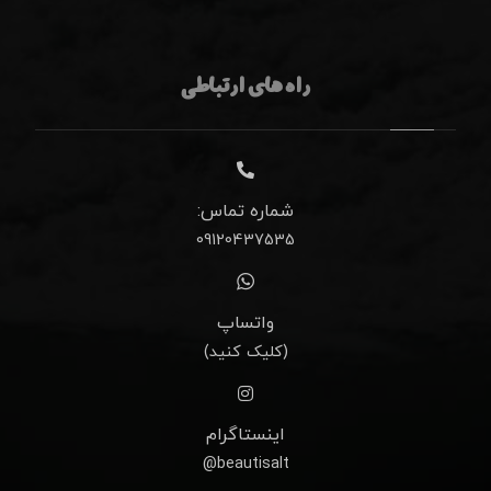
راه های ارتباطی
شماره تماس:
09120437535
واتساپ
(کلیک کنید)
اینستاگرام
beautisalt@