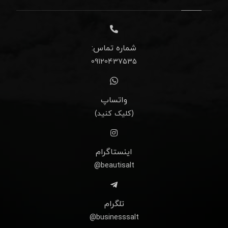
شماره تماس:
09120437535
واتساپ
(کلیک کنید)
اینستاگرام
beautisalt@
تلگرام
businesssalt@