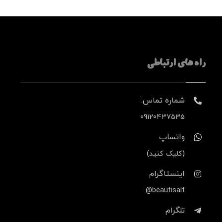
راه های ارتباطی
شماره تماس:
09120437535
واتساپ
(کلیک کنید)
اینستاگرام
beautisalt@
تلگرام