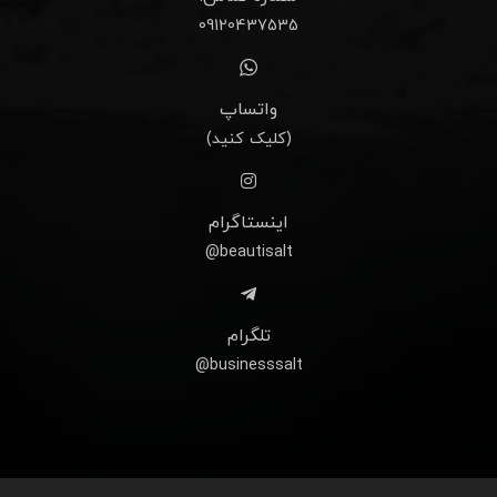
09120437535
واتساپ
(کلیک کنید)
اینستاگرام
beautisalt@
تلگرام
businesssalt@