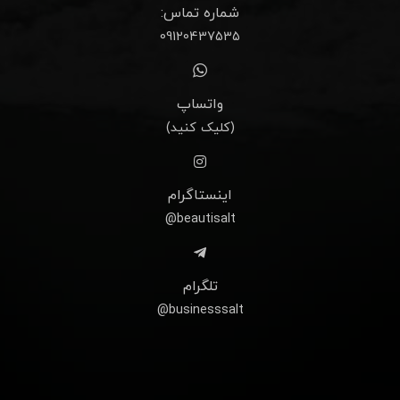
شماره تماس:
09120437535
واتساپ
(کلیک کنید)
اینستاگرام
beautisalt@
تلگرام
businesssalt@