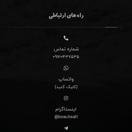
راه های ارتباطی
شماره تماس:
09120437535
واتساپ
(کلیک کنید)
اینستاگرام
beautisalt@