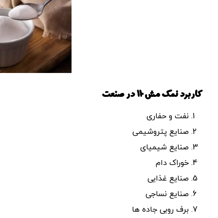
کاربرد نمک مش 110 در صنعت
نفت و حفاری
صنایع پتروشیمی
صنایع شیمیای
خوراک دام
صنایع غذایی
صنایع نساجی
برف روبی جاده ها