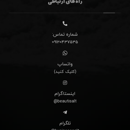
راه های ارتباطی
شماره تماس:
09120437535
واتساپ
(کلیک کنید)
اینستاگرام
beautisalt@
تلگرام