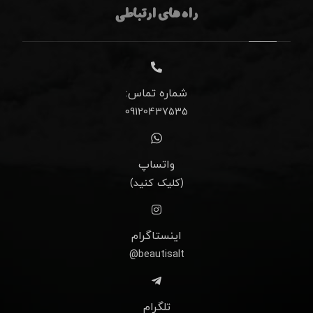
راه های ارتباطی
شماره تماس:
09120437535
واتساپ
(کلیک کنید)
اینستاگرام
beautisalt@
تلگرام