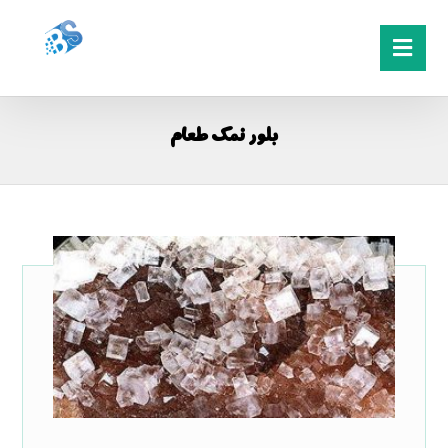
بلور نمک طعام