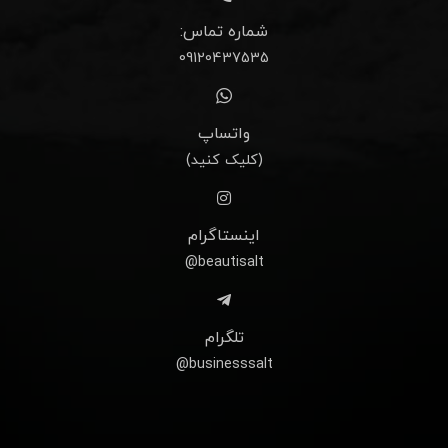
شماره تماس:
09120437535
واتساپ
(کلیک کنید)
اینستاگرام
beautisalt@
تلگرام
businesssalt@