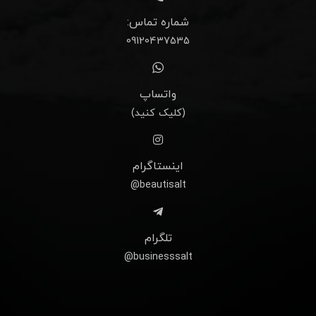
شماره تماس:
09120437535
واتساپ
(کلیک کنید)
اینستاگرام
beautisalt@
تلگرام
businesssalt@