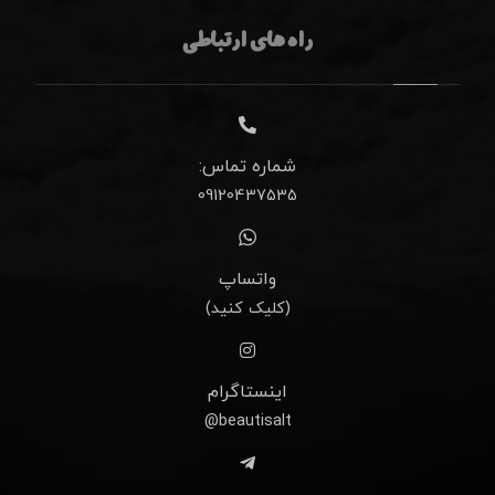
راه های ارتباطی
شماره تماس:
09120437535
واتساپ
(کلیک کنید)
اینستاگرام
beautisalt@