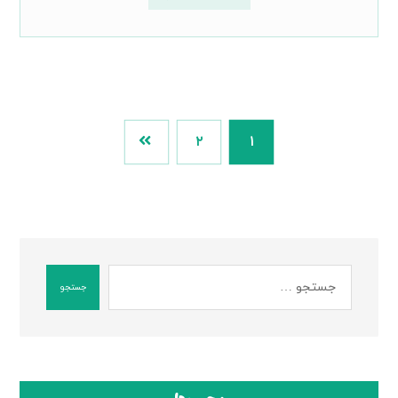
۲
۱
جستجو