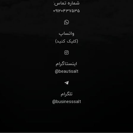
شماره تماس:
09120437535
واتساپ
(کلیک کنید)
اینستاگرام
beautisalt@
تلگرام
businesssalt@