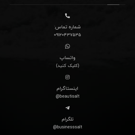
شماره تماس:
09120437535
واتساپ
(کلیک کنید)
اینستاگرام
beautisalt@
تلگرام
businesssalt@