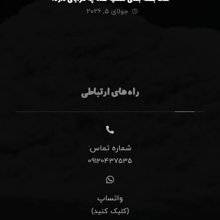
جولای ۵, ۲۰۲۶
راه های ارتباطی
شماره تماس:
09120437535
واتساپ
(کلیک کنید)