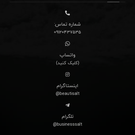
شماره تماس:
09120437535
واتساپ
(کلیک کنید)
اینستاگرام
beautisalt@
تلگرام
businesssalt@