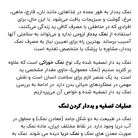
نمک یددار به طور عمده در غذاهایی مانند نان، قارچ، ماهی،
مرغ، گوشت و سبزیجات یافت می‌شود. با این حال، برای
افرادی که در مناطقی با مصرف کافی ید زندگی می‌کنند،
استفاده از
نمک یددار
لزومی ندارد و می‌تواند به سلامتی آنها
آسیب برساند. بهترین راه برای تعیین نیاز به مصرف نمک
یددار، مشاوره با پزشک یا متخصص تغذیه است.
نمک ید دار تصفیه شده یک نوع
نمک خوراکی
است که علاوه
بر کلرید سدیم (نمک معمولی)، حاوی مقدار مشخصی ید
است. ید یک عنصر لازم برای سلامت انسان است و نقش
مهمی در عملکردهای حیاتی بدن دارد. در ادامه به بررسی
نمک ید دار تصفیه شده و خواص آن می‌پردازیم
عملیات تصفیه و یددار کردن نمک
نمک در طبیعت به دو شکل جامد (معادن نمک) و محلول در
آب دریا وجود دارد. در نقاط مختلف ایران، ماده نمک به
صورت معدن های نمک و
نمک
دریا
دیده می شوند. نمک به