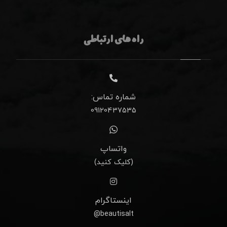
راه های ارتباطی
شماره تماس:
09120437535
واتساپ
(کلیک کنید)
اینستاگرام
beautisalt@