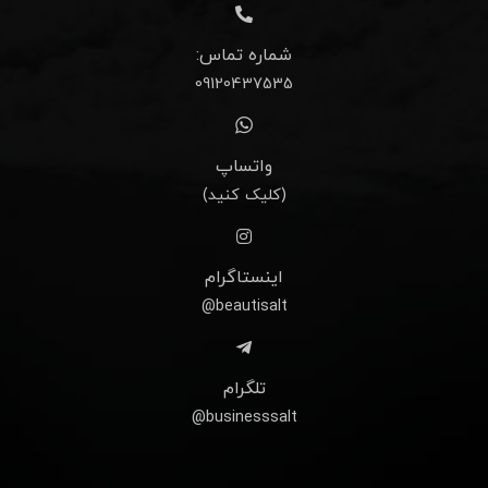
شماره تماس:
09120437535
واتساپ
(کلیک کنید)
اینستاگرام
beautisalt@
تلگرام
businesssalt@