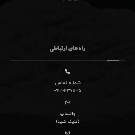
راه های ارتباطی
شماره تماس:
09120437535
واتساپ
(کلیک کنید)