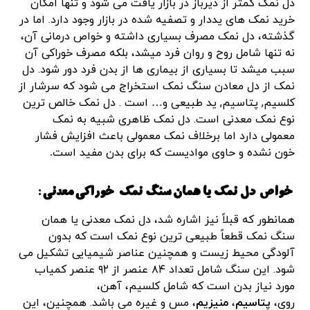
دل نمک کمتر از دیرباز در بازار یافت می شود و تنها امکان
خرید نمک های یددار و تصفیه شده در بازار وجود دارد. اما در
گذشته، دل نمک مصرف بسیاری داشته و خواص درمانی آن،
نه تنها شامل روح و روان فرد میشد، بلکه مصرف خوراکی آن
سبب میشد تا بسیاری از بیماری ها از بدن فرد دور شود. دل
نمک از دل معادن سنگ نمک استخراج می شود که سرشار از
کلسیم, پتاسیم, ید طبیعی و… است . دل نمک خالص ترین
نوع نمک معدنی است. دل نمک ظاهری شبیه به نمک
معمولی دارد اما برخلاف نمک معمولی باعث افزایش فشار
خون نشده و حاوی موادیست که برای بدن مفید است
.
خواص دل ن
مک یا همان سنگ نمک خوراکی معدنی :
همانطور که قبلاً نیز اشاره شد، دل نمک معدنی یا همان
سنگ نمک قطعاً طبیعی ترین نوع نمک است که بدون
آلودگی محیط زیست و همچنین عناصر شیمیایی تشکیل می
شود. این سنگ شامل تعداد ۸۴ عنصر از ۹۲ عنصر کمیاب
مورد نیاز بدن است که شامل کلسیم، آهن،
روی،
پتاسیم
،
منیزیم
، مس و غیره می باشد. همچنین، این