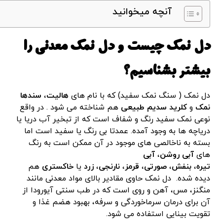
آنچه میخوانید
دل نمک چیست و دل نمک معدنی را
بیشتر بشناسیم؟
دل نمک ( سنگ نمک سفید) که با نام های
هالیت
،
سندها
نمک
و
کلرید سدیم طبیعی
هم شناخته می شود . در واقع
نوعی نمک سفید رنگ و شفاف است که از تبخیر آب دریا یا
دریاچه ها به وجود آمده. عمدتا بی رنگ یا سفید است اما
بسته به ناخالصی های موجود در آن ممکن است به رنگ
های
آبی روشن
،
آبی
تیره
،
بنفش
،
صورتی
،
قرمز
،
نارنجی
،
زرد
یا
خاکستری
هم
دیده شده. دل نمک حاوی مقادیر بالای مواد معدنی مانند
منگنز، مس، آهن و روی است که در طب سنتی آیورودا از
آن برای درمان سرماخوردگی و سرفه، بهبود هضم غذا و
تقویت بینایی استفاده می شود.