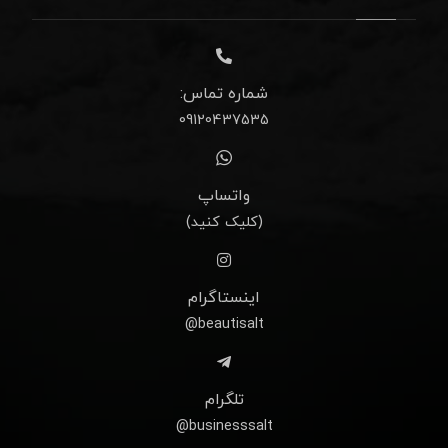
شماره تماس:
09120437535
واتساپ
(کلیک کنید)
اینستاگرام
beautisalt@
تلگرام
businesssalt@