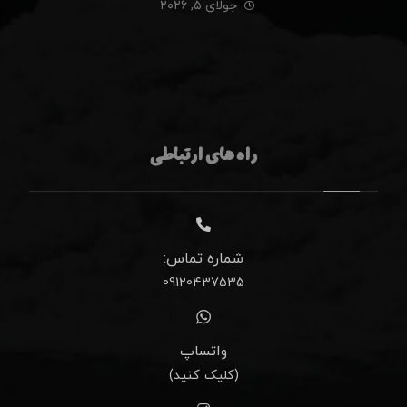
جولای ۵, ۲۰۲۶
راه های ارتباطی
شماره تماس:
09120437535
واتساپ
(کلیک کنید)