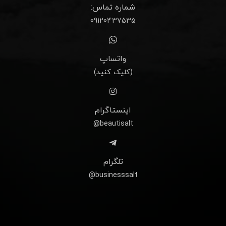
شماره تماس:
09120437535
واتساپ
(کلیک کنید)
اینستاگرام
beautisalt@
تلگرام
businesssalt@