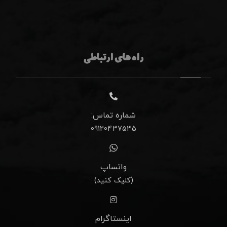
راه های ارتباطی
شماره تماس:
09120437535
واتساپ
(کلیک کنید)
اینستاگرام