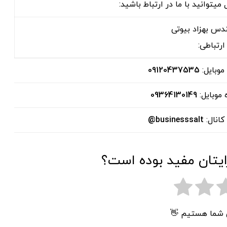
وانید با ما در ارتباط باشید:
دس بهزاد بیوتی
ارتباطی:
موبایل:
09120437535
 موبایل:
09364130149
انال:
businesssalt@
ایتان مفید بوده است؟
ی شما هستیم 👋