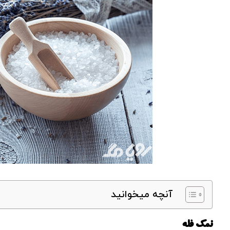
آنچه میخوانید
نمک فله