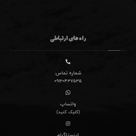
راه های ارتباطی
شماره تماس:
09120437535
واتساپ
(کلیک کنید)
اینستاگرام