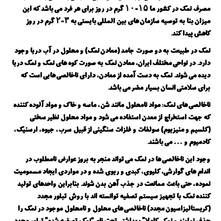
مصرف نمک در کشور ما ۱۵-۱۰ گرم در روز برای هر فرد می باشد که این
میزان بنا به توصیه سازمان های بین المللی بایستی به ۳-۲ گرم در روز
کاهش پیدا کند.
نمک در طبیعت به دو صورت جامد (معادن نمک) و محلول در آب دریا وجود
دارد. در نواحی مختلف ایران، معادن نمک به صورت کوه های نمک و نمک دریا
دیده می شوند. نمک به دست آمده از معادن، دارای ناخالصی هایی است که
برای سلامتی انسان بسیار مضر می باشد.
ناخالصی های نمک: مواد نامحلول مانند شن، ماسه و خاک و مواد آلوده کننده
که جهت استخراج از معدن استفاده می شود و مواد محلول نظیر سختی
(کلسیم و منیزیوم) سولفات و فلزات سنگینی از قبیل سرب، جیوه، ارسنیک،
کادمیوم و … می باشند.
وجود این ناخالصی ها در نمک می تواند منجر به بروز عوارض نامطلوب در
اندام های گوارشی، کلیوی، کبدی و ریوی شده و در مواردی ایجاد مسمومیت
نموده، حتی باعث ممانعت در جذب آهن بدن شوند. بنابراین واحدهای تولید
کننده نمک با تجهیز سیستم تصفیه توانسته اند با روش تبلور مجدد
(کریستالیزاسیون مجدد) ناخالصی های محلول و نامحلول موجود در نمک را