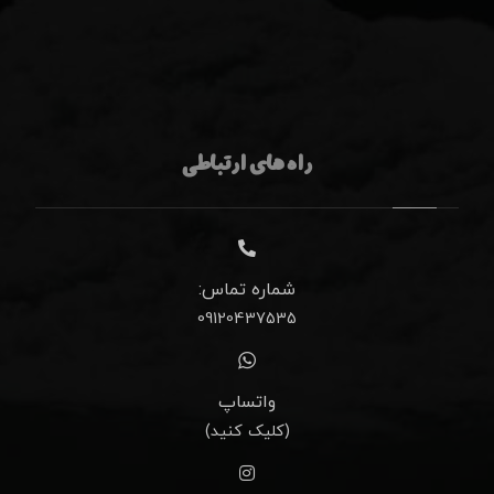
راه های ارتباطی
شماره تماس:
09120437535
واتساپ
(کلیک کنید)