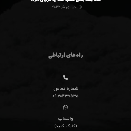
نمک بسته بندی تصفیه شده چه مزایای دارد؟
جولای ۵, ۲۰۲۶
راه های ارتباطی
شماره تماس:
09120437535
واتساپ
(کلیک کنید)