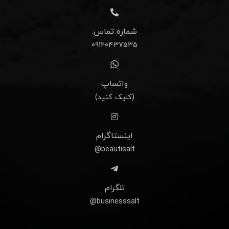
شماره تماس:
09120437535
واتساپ
(کلیک کنید)
اینستاگرام
beautisalt@
تلگرام
businesssalt@