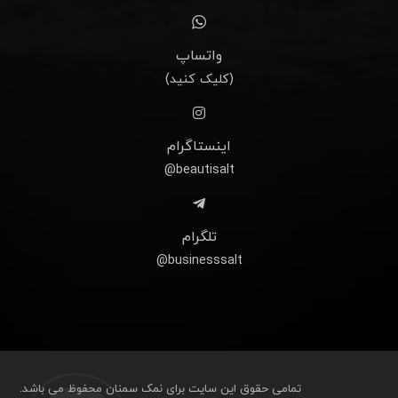
واتساپ
(کلیک کنید)
اینستاگرام
beautisalt@
تلگرام
businesssalt@
تمامی حقوق این سایت برای نمک سمنان محفوظ می باشد.