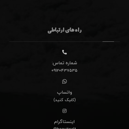
راه های ارتباطی
شماره تماس:
09120437535
واتساپ
(کلیک کنید)
اینستاگرام