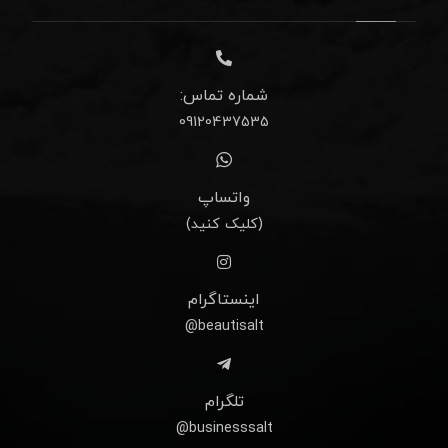
شماره تماس:
09120437535
واتساپ
(کلیک کنید)
اینستاگرام
beautisalt@
تلگرام
businesssalt@