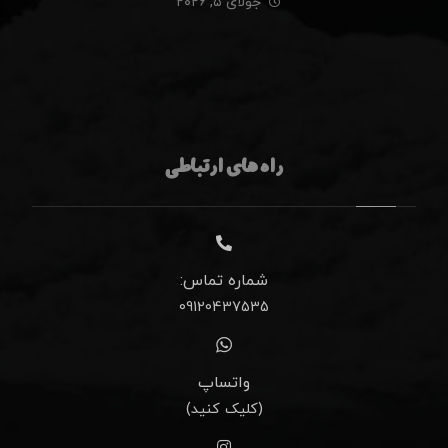
جولای ۵, ۲۰۲۶
راه های ارتباطی
شماره تماس:
09120437535
واتساپ
(کلیک کنید)