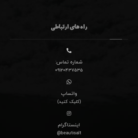
راه های ارتباطی
شماره تماس:
09120437535
واتساپ
(کلیک کنید)
اینستاگرام
beautisalt@