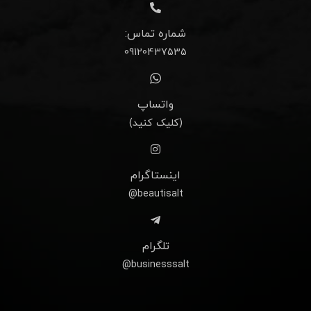
شماره تماس:
09120437535
واتساپ
(کلیک کنید)
اینستاگرام
beautisalt@
تلگرام
businesssalt@