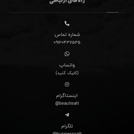
راه های ارتباطی
شماره تماس:
09120437535
واتساپ
(کلیک کنید)
اینستاگرام
beautisalt@
تلگرام