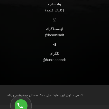
واتساپ
(کلیک کنید)
اینستاگرام
beautisalt@
تلگرام
businesssalt@
تمامی حقوق این سایت برای نمک سمنان محفوظ می باشد.