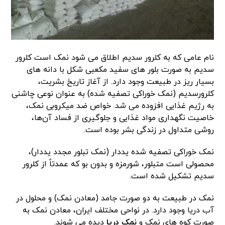
نام عامی که به کلرور سدیم اطلاق می شود نمک است کلرور
سدیم به صورت بلور های سفید مکعبی شکل با دانه های
بسیار ریز در طبیعت وجود دارد. از آغاز تاریخ بشریت،
کلرورسدیم (نمک خوراکی تصفیه شده) به عنوان نوعی چاشنی
به رژیم غذایی افزوده می شد. خواص ضد میکروبی نمک،
خاصیت نگهداری مواد غذایی و جلوگیری از فساد آن‌ها،
روشی متداول در زندگی بشر بوده است.
نمک خوراکی تصفیه شده یددار (نمک تبلور مجدد یددار)،
محصولی است متبلور، شورمزه و بدون بو که عمدتاً از کلرور
سدیم تشکیل شده است.
نمک در طبیعت به دو صورت جامد (معادن نمک) و محلول در
آب دریا وجود دارد. در نواحی مختلف ایران، معادن نمک به
صورت کوه های نمک و
نمک دریا
دیده می شوند.