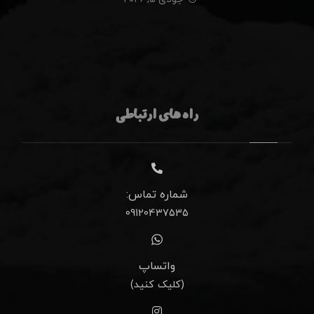
راه های ارتباطی
شماره تماس:
09120437535
واتساپ
(کلیک کنید)